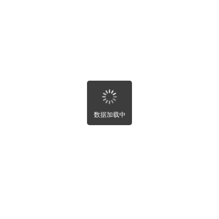
能下到干净的激活工具很少了，激活了那天一个不小心
也会36X、腾X给处理的干干净净。人是进步的看到不少
人搭建了自己的kms，今天分享出搭建过程。
0x01 准备工作
你先要一台VPS CentOS系统，其他没有限制。我就是用
数据加载中
博客的VPS做的。
0x02 下载文件
根据自己的需求放在那个目录都可以，我放在root目录
cd root
wget
https://github.com/Wind4/vlmcsd/ ...
112/binaries.tar.gz