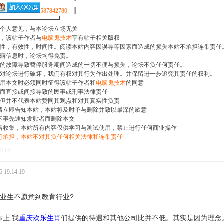
587842780
┃
━━━━━━━━━━━━━━┛
员个人意见，与本论坛立场无关
表，该帖子作者与
电脑鬼技术
享有帖子相关版权
确性，有效性，时间性。阅读本站内容因误导等因素而造成的损失本站不承担连带责任
披露信息时，论坛均得免责。
围的故障导致暂停服务期间造成的一切不便与损失，论坛不负任何责任。
针对论坛进行破坏，我们有权对其行为作出处理。并保留进一步追究其责任的权利。
引用本文时必须同时征得该帖子作者和
电脑鬼技术
的同意
表而直接或间接导致的民事或刑事法律责任
，但并不代表本站赞同其观点和对其真实性负责
，请立即告知本站，本站将及时予与删除并致以最深的歉意
不事先通知发贴者而删除本文
络收集，本站所有内容仅供学习与测试使用，禁止进行任何商业操作
行承担，本站不对其负任何相关法律和连带责任
听TA
 19:14:19
毕业生不愿意到教育行业?
上,我
们提供的待遇和其他公司比并不低。其实是因为理念
重庆欢乐生肖