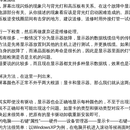
屏幕出现闪烁的现象只与背光灯和高压板有关系。在这个故障中显
电源部分有关。从你描述的现象看应该是背光灯启动困难造成的。原
压板逆变线圈层间有击穿的地方。建议送修。送修时用外接灯管一试
一下检查，然后再做废弃还是维修处理。
有很多，一般情况下分为显示器故障，显示器的数据线缆信号的传
方法是先将显示器放置到其他的主机上进行测试，并更换线缆。如果
自身的故障了，而液晶面板的寿命是很长的，因此是显示器里面的灯
也能检测是否是主机的问题。
要说的比较多，而且现在显示器都支持多种显示数据线，效果也是
决方法，在这里一列出来。
幕颜色不正常不外乎两大根源：显卡和显示器。那么我们就从这两
实即使没有驱动，显示器也会正确地显示每种颜色的，不至于出现
装不正确却有可能出现这个问题。如显卡的类型和驱动类型对应不一
决起来很简单，把原有的显卡驱动卸载重新安装即可。
脑——右键“属性”——硬件——设备管理器——显示卡——右键
方法很简单：以WindowsXP为例，在电脑开机进入滚动等候画面