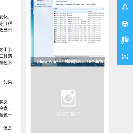
氧化、
等（很
致显示
对于卡
工具清
Ghost Win10 64 纯净专业版
颜色不
2023.10(22H2)
，如果
解决
检查，
颜色一
，但是