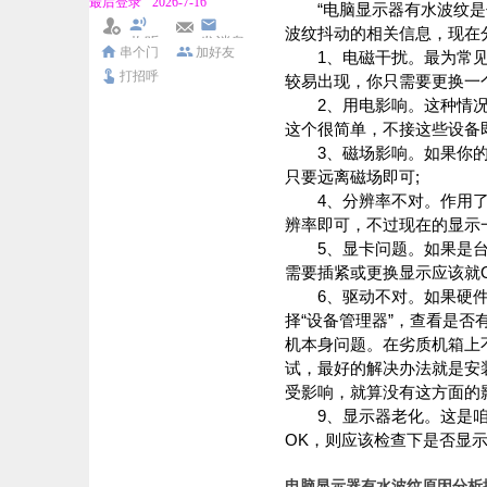
最后登录
2026-7-16
“电脑显示器有水波纹是什
波纹抖动的相关信息，现在
收听
发消息
串个门
加好友
1、电磁干扰。最为常见
TA
打招呼
较易出现，你只需要更换一
2、用电影响。这种情况
这个很简单，不接这些设备即
3、磁场影响。如果你的
只要远离磁场即可;
4、分辨率不对。作用了
辨率即可，不过现在的显示一
5、显卡问题。如果是台
需要插紧或更换显示应该就O
6、驱动不对。如果硬件驱
择“设备管理器”，查看是否
机本身问题。在劣质机箱上
试，最好的解决办法就是安
受影响，就算没有这方面的
9、显示器老化。这是咱
OK，则应该检查下是否显示
电脑显示器有水波纹原因分析