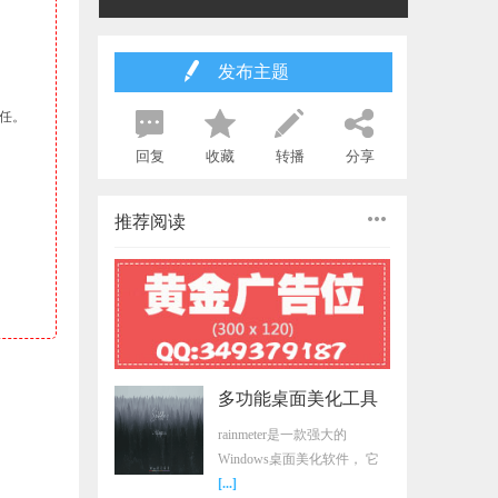
发布主题
任。
回复
收藏
转播
分享
推荐阅读
多功能桌面美化工具
雨滴桌面rainmeter v4.
rainmeter是一款强大的
Windows桌面美化软件， 它
[...]