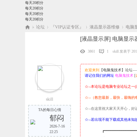
每天20积分
每天20积分
每天20积分
每天20积分
»
论坛
›
『VIP认证专区』
›
液晶显示器维修
›
电脑
[液晶显示屏]
电脑显示
3861
1
skill
发表于 2018-
欢迎来到
【
电脑鬼技术
】论坛—
请记住我们的网址
电脑鬼技术
[
☆--本论坛是电脑专业论坛之一
☆--（教您最新，最快，最嗨的电
skill
☆--在这里祝大家天天开心，好运
TA的每日心情
郁闷
☆--若出现不能下载或其他未知故障
2026-7-16
┏━━━━━━━━━━━━━━━━━━
22:25