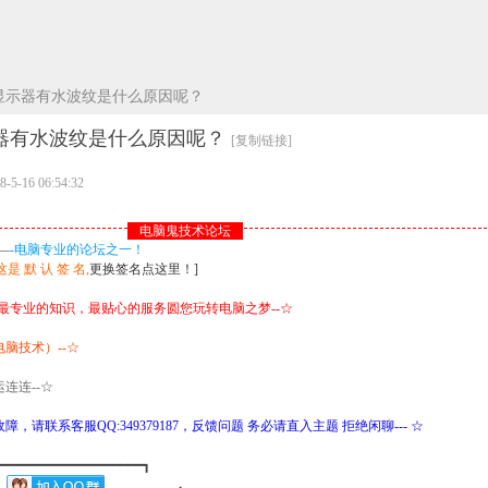
显示器有水波纹是什么原因呢？
器有水波纹是什么原因呢？
[复制链接]
5-16 06:54:32
电脑鬼技术论坛
—
-电脑专业的论坛之一！
这是 默 认 签 名,
更换签名点这里！]
(最专业的知识，最贴心的服务圆您玩转电脑之梦--☆
脑技术）--☆
连连--☆
，请联系客服QQ:349379187，反馈问题 务必请直入主题 拒绝闲聊--- ☆
━━━━━━━━━━━━━━━━┓