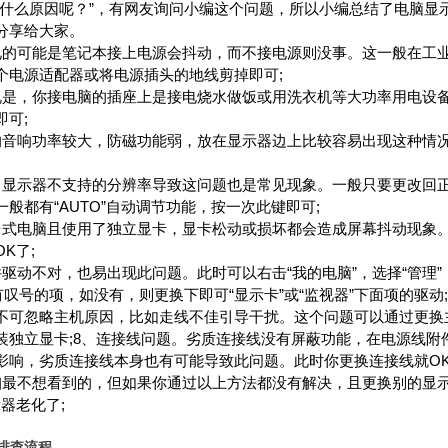
么原因呢？”，有网友询问小编这个问题，所以小编总结了电脑显
分享给大家。
的可能是笔记本接上电源会抖动，而不接电源则没事。这一般在工
个电源适配器或将电源插头的地线剪掉即可;
是，你接电脑的插座上是接电烧水做饭或用洗衣机等大功率用电设
可;
音响功率较大，防磁功能弱，放在显示器边上比较容易出现这种情
显示器不支持的分辨率导致这问题也是常见现象。一般只要更改回
般都有“AUTO”自动调节功能，按一次此键即可;
式电脑且使用了独立显卡，显卡松动或损坏都会造成屏幕抖动现象
K了;
动不对，也易出现此问题。此时可以右击“我的电脑”，选择“管理”
有叹号的项，如没有，则更换下即可“显示卡”或“监视器”下面项的驱动;
不可忽略主机原因，比如走线不佳引导干扰。这个问题可以通过更换
装独立显卡;8、连接线问题。劣质连接线没有屏蔽功能，在电源线附
影响，劣质连接线本身也有可能导致此问题。此时你更换连接线就OK
最不想看到的，但如果你通过以上方法都没有解决，且更换别的显
器老化了;
排查流程