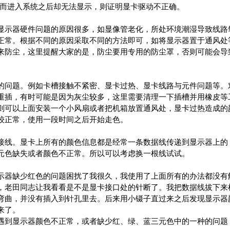
色而进入系统之后却无法显示，则证明显卡驱动不正确。
示器硬件问题的原因很多，如显像管老化，所处环境潮湿导致线路
正常。根据不同的原因采取不同的方法即可，如将显示器置于通风处
来防尘，这里提醒大家的是，防尘要用专用的防尘罩，否则可能会导
问题。例如卡槽接触不紧密、显卡过热、显卡线路与元件问题等。
重插，有时可能是因为灰尘较多，这里需要清理一下插槽并用橡皮等
则可以上面安装一个小风扇或者把机箱放置通风处，显卡过热造成的
较正常，使用一段时间之后开始走色。
线。显卡上所有的颜色信息都是经常一条数据线传递到显示器上的
元色缺失或者颜色不正常。所以可以考虑换一根线试试。
器缺少红色的问题困扰了我很久，我使用了上面所有的办法都没有
，老田同志让我看看是不是显卡接口处的针断了。我把数据线拔下来
弯曲，并没有插入到针孔里去。后来用小镊子直过来之后发现显示器
来了。
到显示器颜色不正常，或者缺少红、绿、蓝三元色中的一种的问题