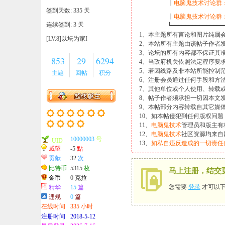
┃
电脑鬼技术讨论群
签到天数: 335 天
┃
电脑鬼技术讨论群
连续签到: 3 天
┗━━━━━━━━━━━━━━━━━━
1、本主题所有言论和图片纯属
[LV.8]以坛为家I
2、本站所有主题由该帖子作者
3、论坛的所有内容都不保证其
853
29
6294
4、当政府机关依照法定程序要
5、若因线路及非本站所能控制
主题
回帖
积分
6、注册会员通过任何手段和方
7、其他单位或个人使用、转载
8、帖子作者须承担一切因本文
9、本帖部分内容转载自其它媒
10、如本帖侵犯到任何版权问
11、
电脑鬼技术
管理员和版主有
12、
电脑鬼技术
社区资源均来自
10000003
号
UID
13、
如私自违反造成的一切责任
威望
-5
點
贡献
32
次
比特币
5315
枚
马上注册，结交
金币
0
克拉
您需要
登录
才可以下
精华
15
篇
违规
0
篇
在线时间
335 小时
注册时间
2018-5-12