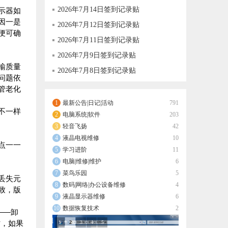
2026年7月14日签到记录贴
示器如
因一是
2026年7月12日签到记录贴
便可确
2026年7月11日签到记录贴
2026年7月9日签到记录贴
输质量
2026年7月8日签到记录贴
问题依
管老化
最新公告|日记|活动
791
不一样
电脑系统|软件
203
轻音飞扬
42
液晶电视维修
10
点一一
学习进阶
11
电脑|维修|维护
6
菜鸟乐园
5
丢失元
数码|网络|办公设备维修
4
致，版
液晶显示器维修
6
数据恢复技术
2
——卸
时，如果
1
2
3
4
5