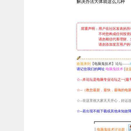
解决办法大体就这么几种
郑重声明：用户在社区发表的所
不对您构成任何投资建议
请勿相信代客理财、免费荐
请勿添加发言用户的手机号
欢迎来到
【
电脑鬼技术
】论坛——
请记住我们的网址
电脑鬼技术
[
这是
☆--本论坛是电脑专业论坛之一(
☆--（教您最新，最快，最嗨的电脑
☆--在这里祝大家天天开心，好运连
☆--若出现不能下载或其他未知故障，请
┏━━━━━━━━━━━━━━━━━━━━
┃
电脑鬼技术讨论群：