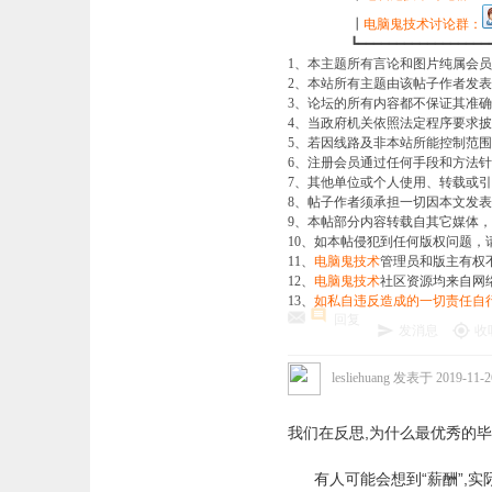
┃
电脑鬼技术讨论群：
┗━━━━━━━━━━━━━━━━━━━━
1、本主题所有言论和图片纯属会
2、本站所有主题由该帖子作者发
3、论坛的所有内容都不保证其准
4、当政府机关依照法定程序要求
5、若因线路及非本站所能控制范
6、注册会员通过任何手段和方法
7、其他单位或个人使用、转载或
8、帖子作者须承担一切因本文发
9、本帖部分内容转载自其它媒体
10、如本帖侵犯到任何版权问题
11、
电脑鬼技术
管理员和版主有权
12、
电脑鬼技术
社区资源均来自网
13、
如私自违反造成的一切责任自
回复
发消息
收
lesliehuang
发表于 2019-11-26
我们在反思,为什么最优秀的
有人可能会想到“薪酬”,实际