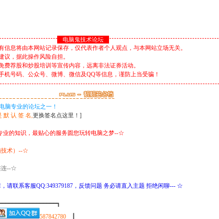
电脑鬼技术论坛
有信息将由本网站记录保存，仅代表作者个人观点，与本网站立场无关。
，据此操作风险自担。
股和炒股培训等宣传内容，远离非法证券活动。
码、公众号、微博、微信及QQ等信息，谨防上当受骗！
-电脑专业的论坛之一！
 默 认 签 名,
更换签名点这里！]
最专业的知识，最贴心的服务圆您玩转电脑之梦--☆
技术）--☆
连--☆
联系客服QQ:349379187，反馈问题 务必请直入主题 拒绝闲聊--- ☆
━━━━━━━━━━━━━━┓
587842780
┃