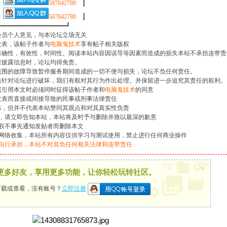
：
587842780
┃
：
587842780
┃
━━━━━━━━━━━━━━━━┛
会员个人意见，与本论坛立场无关
发表，该帖子作者与
电脑鬼技术
享有帖子相关版权
准确性，有效性，时间性。阅读本站内容因误导等因素而造成的损失本站不承担连带责
求披露信息时，论坛均得免责。
范围的故障导致暂停服务期间造成的一切不便与损失，论坛不负任何责任。
法针对论坛进行破坏，我们有权对其行为作出处理。并保留进一步追究其责任的权利。
或引用本文时必须同时征得该帖子作者和
电脑鬼技术
的同意
发表而直接或间接导致的民事或刑事法律责任
体，但并不代表本站赞同其观点和对其真实性负责
题，请立即告知本站，本站将及时予与删除并致以最深的歉意
权不事先通知发贴者而删除本文
网络收集，本站所有内容仅供学习与测试使用，禁止进行任何商业操作
自行承担，本站不对其负任何相关法律和连带责任
×
更多好友，享用更多功能，让你轻松玩转社区。
载或查看，没有账号？
立即注册