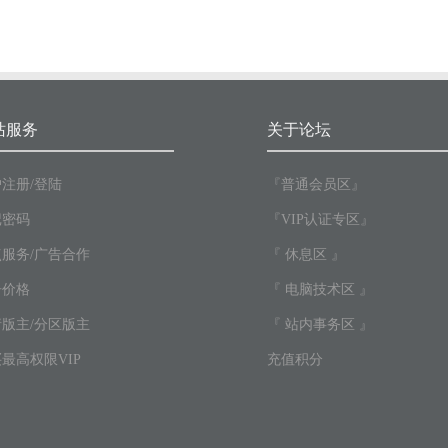
站服务
关于论坛
注册/登陆
『普通会员区』
记密码
『VIP认证专区』
服务/广告合作
『 休息区 』
告价格
『 电脑技术区 』
版主/分区版主
『 站内事务区 』
最高权限VIP
充值积分