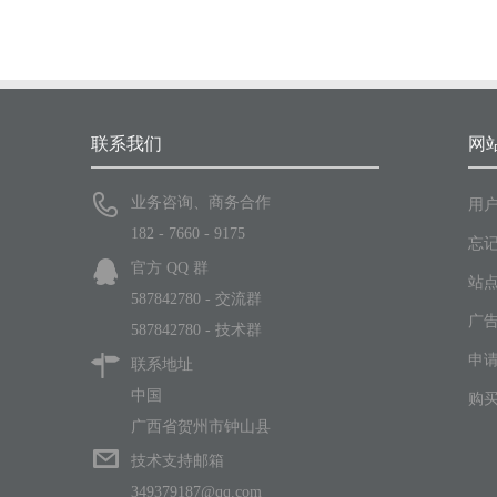
联系我们
网
业务咨询、商务合作
用户
182 - 7660 - 9175
忘
官方 QQ 群
站点
587842780 - 交流群
广
587842780 - 技术群
申请
联系地址
中国
购买
广西省贺州市钟山县
技术支持邮箱
349379187@qq.com